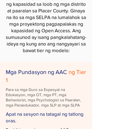
ng kapasidad sa loob ng mga distrito
at paaralan sa Placer County. Ginaya
na ito sa mga SELPA na lumalahok sa
mga proyektong pagpapalakas ng
kapasidad ng Open Access. Ang
sumusunod ay isang pangkalahatang-
ideya ng kung ano ang nangyayari sa
bawat tier ng modelo:
Mga Pundasyon ng AAC
ng Tier
1
Para sa mga Guro sa Espesyal na
Edukasyon, mga OT, mga PT, mga
Behaviorist, mga Psychologist sa Paaralan,
mga Paraedukador, mga SLP at mga SLPA
Apat na sesyon na tatagal ng tatlong
oras.