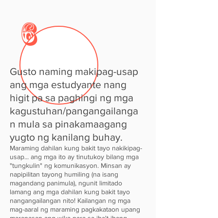
6
Gusto naming makipag-usap
ang mga estudyante nang
higit pa sa paghingi ng mga
kagustuhan/pangangailanga
n mula sa pinakamaagang
yugto ng kanilang buhay.
Maraming dahilan kung bakit tayo nakikipag-
usap... ang mga ito ay tinutukoy bilang mga
"tungkulin" ng komunikasyon. Minsan ay
napipilitan tayong humiling (na isang
magandang panimula), ngunit limitado
lamang ang mga dahilan kung bakit tayo
nangangailangan nito! Kailangan ng mga
mag-aaral ng maraming pagkakataon upang