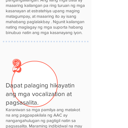
maaaring kailangan pa ring turuan ng mga
kasanayan at estratehiya upang maging
matagumpay, at maaaring ito ay isang
mahabang paglalakbay
. Ngunit kailangan
nating maglagay ng mga suporta habang
binubuo natin ang mga kasanayang iyon.
2
Dapat palaging hikayatin
ang mga vocalization at
pagsasalita.
Karaniwan sa mga pamilya ang matakot
na ang pagpapakilala ng AAC ay
nangangahulugan ng pagtigil natin sa
pagsasalita. Maraming indibidwal na may