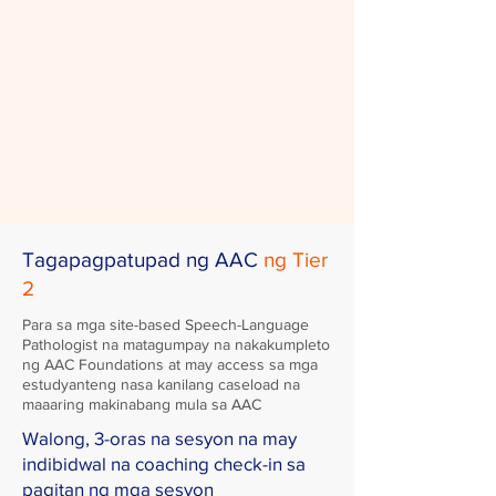
Tagapagpatupad ng AAC
ng Tier
2
Para sa mga site-based Speech-Language
Pathologist na matagumpay na nakakumpleto
ng AAC Foundations at may access sa mga
estudyanteng nasa kanilang caseload na
maaaring makinabang mula sa AAC
Walong, 3-oras na sesyon na may
indibidwal na coaching check-in sa
pagitan ng mga sesyon