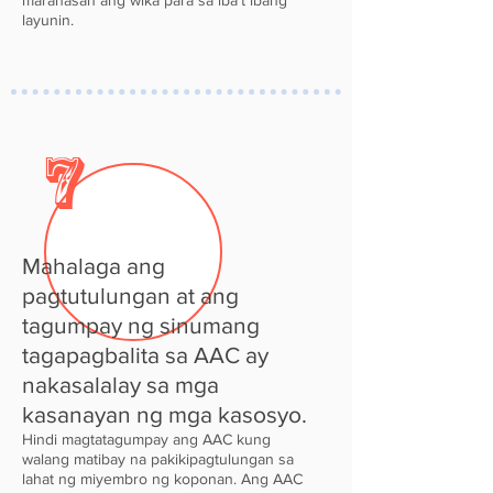
maranasan ang wika para sa iba't ibang
layunin.
7
Mahalaga ang
pagtutulungan at ang
tagumpay ng sinumang
tagapagbalita sa AAC ay
nakasalalay sa mga
kasanayan ng mga kasosyo.
Hindi magtatagumpay ang AAC kung
walang matibay na pakikipagtulungan sa
lahat ng miyembro ng koponan. Ang AAC