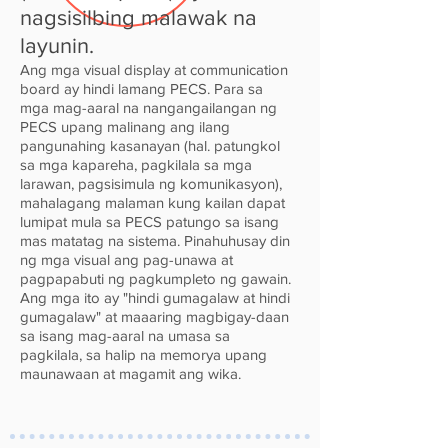
nagsisilbing malawak na
layunin.
Ang mga visual display at communication
board ay hindi lamang PECS. Para sa
mga mag-aaral na nangangailangan ng
PECS upang malinang ang ilang
pangunahing kasanayan (hal. patungkol
sa mga kapareha, pagkilala sa mga
larawan, pagsisimula ng komunikasyon),
mahalagang malaman kung kailan dapat
lumipat mula sa PECS patungo sa isang
mas matatag na sistema. Pinahuhusay din
ng mga visual ang pag-unawa at
pagpapabuti ng pagkumpleto ng gawain.
Ang mga ito ay "hindi gumagalaw at hindi
gumagalaw" at maaaring magbigay-daan
sa isang mag-aaral na umasa sa
pagkilala, sa halip na memorya upang
maunawaan at magamit ang wika.