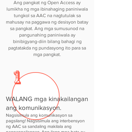
Ang pangkat ng Open Access ay
lumikha ng mga ibinahaging paniniwala
tungkol sa AAC na nagtutulak sa
mahusay na paggawa ng desisyon batay
sa pangkat. Ang mga sumusunod na
pangunahing paniniwala ay
binibigyang-diin bilang bahagi ng
pagtatakda ng pundasyong ito para sa
mga pangkat.
1
WALANG mga kinakailangan
ang komunikasyon.
Nagsisimula ang komunikasyon sa
pagsilang! Nagsisimula ang interbensyon
ng AAC sa sandaling makilala ang
pangangailangan. Ang ilang mga bata ay