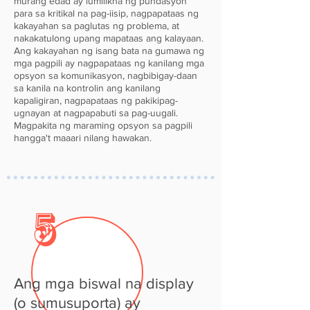
murang edad ay lumilikha ng pundasyon
para sa kritikal na pag-iisip, nagpapataas ng
kakayahan sa paglutas ng problema, at
nakakatulong upang mapataas ang kalayaan.
Ang kakayahan ng isang bata na gumawa ng
mga pagpili ay nagpapataas ng kanilang mga
opsyon sa komunikasyon, nagbibigay-daan
sa kanila na kontrolin ang kanilang
kapaligiran, nagpapataas ng pakikipag-
ugnayan at nagpapabuti sa pag-uugali.
Magpakita ng maraming opsyon sa pagpili
hangga't maaari nilang hawakan.
5
Ang mga biswal na display
(o sumusuporta) ay