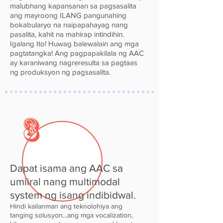
malubhang kapansanan sa pagsasalita
ang mayroong ILANG pangunahing
bokabularyo na naipapahayag nang
pasalita, kahit na mahirap intindihin.
Igalang Ito! Huwag balewalain ang mga
pagtatangka! Ang pagpapakilala ng AAC
ay karaniwang nagreresulta sa pagtaas
ng produksyon ng pagsasalita.
3
Dapat isama ang AAC sa
umiiral nang multimodal
system ng isang indibidwal.
Hindi kailanman ang teknolohiya ang
tanging solusyon...ang mga vocalization,