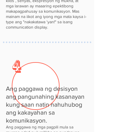
kilos
, senyas, ekspresyon ng mukha, at
mga larawan ay maaaring epektibong
makapagpahusay sa komunikasyon. Mas
mainam na iikot ang iyong mga mata kaysa i-
type ang "nakakatawa 'yan!" sa isang
communication display.
4
Ang paggawa ng desisyon
ang pangunahing kasanayan
kung saan natin nahuhubog
ang kakayahan sa
komunikasyon.
Ang paggawa ng mga pagpili mula sa