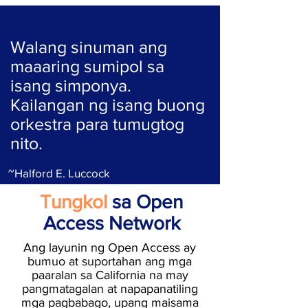
Walang sinuman ang
maaaring sumipol sa
isang simponya.
Kailangan ng isang buong
orkestra para tumugtog
nito.
~Halford E. Luccock
Tungkol
sa Open
Access Network
Ang layunin ng Open Access ay
bumuo at suportahan ang mga
paaralan sa California na may
pangmatagalan at napapanatiling
mga pagbabago, upang maisama