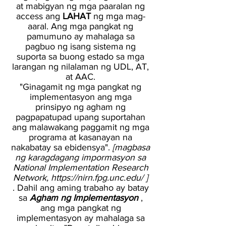
at mabigyan ng mga paaralan ng
access ang
LAHAT
ng mga mag-
aaral. Ang mga pangkat ng
pamumuno ay mahalaga sa
pagbuo ng isang sistema ng
suporta sa buong estado sa mga
larangan ng nilalaman ng UDL, AT,
at AAC.
"Ginagamit ng mga pangkat ng
implementasyon ang mga
prinsipyo ng agham ng
pagpapatupad upang suportahan
ang malawakang paggamit ng mga
programa at kasanayan na
nakabatay sa ebidensya".
[magbasa
ng karagdagang impormasyon sa
National Implementation Research
Network,
https://nirn.fpg.unc.edu/
]
. Dahil ang aming trabaho ay batay
sa
Agham ng Implementasyon
,
ang mga pangkat ng
implementasyon ay mahalaga sa