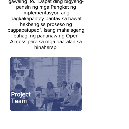
gawaing ito. "Dapat ding bigyang-
pansin ng mga Pangkat ng
Implementasyon ang
pagkakapantay-pantay sa bawat
hakbang sa proseso ng
pagpapatupad", isang mahalagang
bahagi ng pananaw ng Open
Access para sa mga paaralan sa
hinaharap.
Project
Team