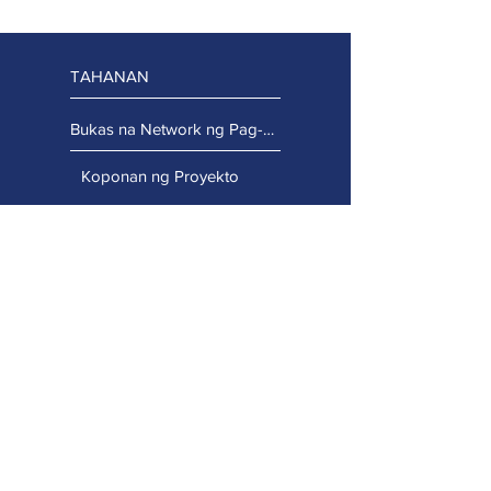
TAHANAN
Bukas na Network ng Pag-access
Koponan ng Proyekto
Regional Team
Koponan ng Tagapayo
Manatiling Konektado
Mga Proyekto sa Pagpapaunlad ng Kapasidad
Portal ng Propesyonal na Pagkatuto