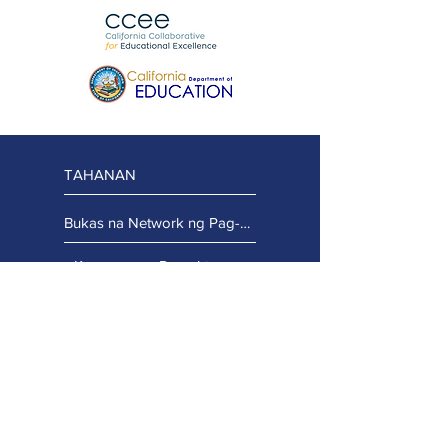
TAHANAN
Bukas na Network ng Pag-access
Koponan ng Proyekto
Regional Team
Koponan ng Tagapayo
Manatiling Konektado