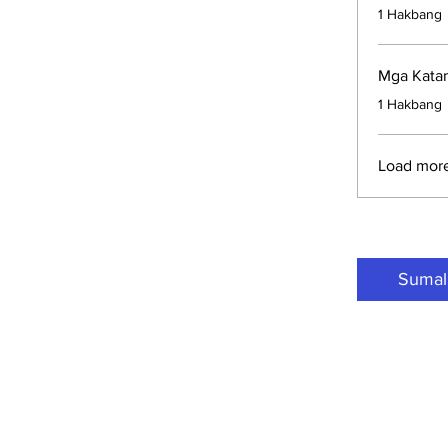
.
1 Hakbang
Mga Katan
.
1 Hakbang
Load mor
Sumal