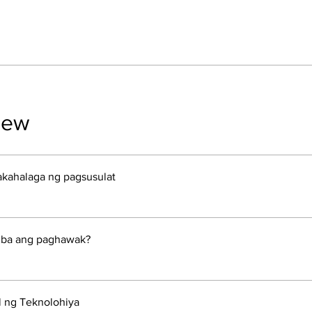
iew
akahalaga ng pagsusulat
 ba ang paghawak?
 ng Teknolohiya