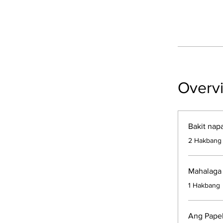
Overv
Bakit nap
.
2 Hakbang
Mahalaga
.
1 Hakbang
Ang Papel