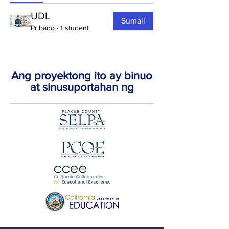
UDL
Sumali
Pribado
·
1 student
Ang proyektong ito ay binuo
at sinusuportahan ng