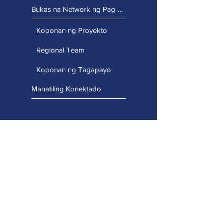
Bukas na Network ng Pag-access
Koponan ng Proyekto
Regional Team
Koponan ng Tagapayo
Manatiling Konektado
Mga Proyekto sa Pagpapaunlad ng Kapasidad
Portal ng Propesyonal na Pagkatuto
Disenyo ng Unibersal para sa Pagkatuto
Teknolohiyang Madaling Ma-access
Pagpapalawak na Alternatibong Komunikasyon