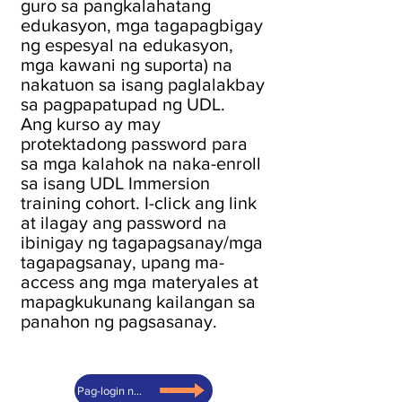
guro sa pangkalahatang
edukasyon, mga tagapagbigay
ng espesyal na edukasyon,
mga kawani ng suporta) na
nakatuon sa isang paglalakbay
sa pagpapatupad ng UDL.
Ang kurso ay may
protektadong password para
sa mga kalahok na naka-enroll
sa isang UDL Immersion
training cohort. I-click ang link
at ilagay ang password na
ibinigay ng tagapagsanay/mga
tagapagsanay, upang ma-
access ang mga materyales at
mapagkukunang kailangan sa
panahon ng pagsasanay.
Pag-login ng Cohort