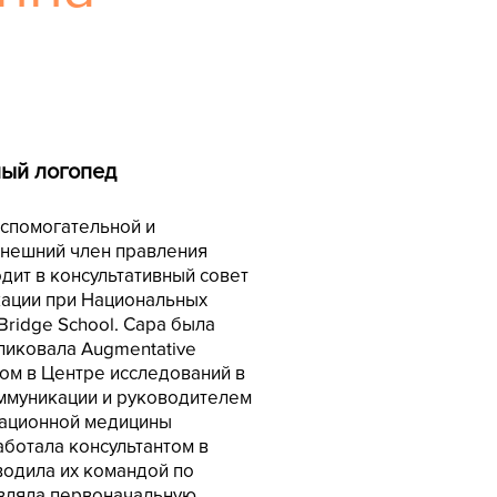
ный логопед
спомогательной и
нынешний член правления
дит в консультативный совет
кации при Национальных
Bridge School. Сара была
бликовала Augmentative
ром в Центре исследований в
ммуникации и руководителем
тационной медицины
аботала консультантом в
одила их командой по
авляла первоначальную