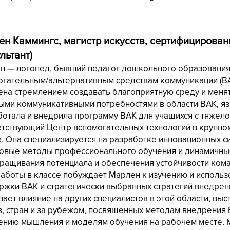
ен Каммингс, магистр искусств, сертифицирова
льтант)
н — логопед, бывший педагог дошкольного образования 
огательным/альтернативным средствам коммуникации (ВА
на стремлением создавать благоприятную среду и менят
ыми коммуникативными потребностями в области ВАК, яз
отала и внедрила программу ВАК для учащихся с тяжело
етствующий
Центр вспомогательных технологий в крупн
. Она специализируется
на разработке инновационных с
овые методы профессионального обучения и динамичные
ращивания потенциала и обеспечения устойчивости кома
работы в классе побуждает Марлен к изучению и исполь
ржки ВАК и стратегически выбранных стратегий внедрен
ает влияние на других специалистов в этой области, вы
в, стран и за рубежом, посвященных методам внедрения
ению мышления и моделям обучения на рабочем месте. 