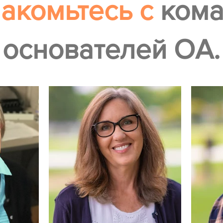
акомьтесь с
ком
основателей OA.