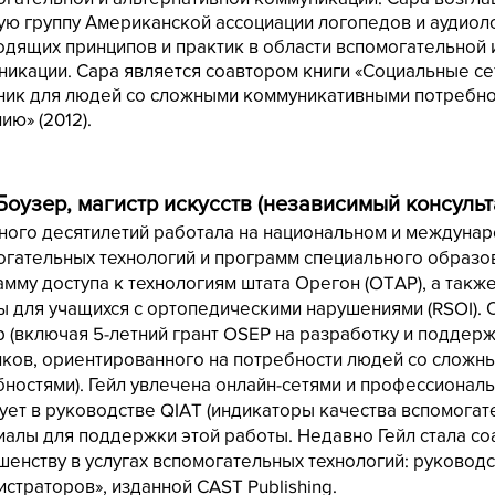
ую группу Американской ассоциации логопедов и аудиол
одящих принципов и практик в области вспомогательной 
никации. Сара является соавтором книги «Социальные се
ник для людей со сложными коммуникативными потребнос
ю» (2012).
Боузер, магистр искусств (независимый консульт
много десятилетий работала на национальном и междунар
огательных технологий и программ специального образо
амму доступа к технологиям штата Орегон (OTAP), а так
 для учащихся с ортопедическими нарушениями (RSOI). О
р (включая 5-летний грант OSEP на разработку и поддер
иков, ориентированного на потребности людей со слож
бностями). Гейл увлечена онлайн-сетями и профессионал
ует в руководстве QIAT (индикаторы качества вспомога
алы для поддержки этой работы. Недавно Гейл стала соа
шенству в услугах вспомогательных технологий: руковод
страторов», изданной CAST Publishing.