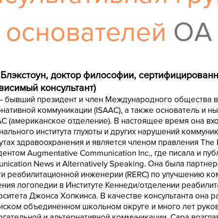
основателей
OA
 Блэкстоун, доктор философии, сертифицирован
висимый консультант)
— бывший президент и член Международного общества в
нативной коммуникации (ISAAC), а также основатель и 
C (американское отделение). В настоящее время она вхо
нального института глухоты и других нарушений коммуни
утах здравоохранения и является членом правления The 
ентом Augmentative Communication Inc., где писала и пу
ication News и Alternatively Speaking. Она была партне
ти реабилитационной инженерии (RERC) по улучшению ко
ения логопедии в Институте Кеннеди/отделении реабили
ситета Джонса Хопкинса. В качестве консультанта она р
иском объединенном школьном округе и много лет руков
огательной и альтернативной коммуникации. Сара возгл