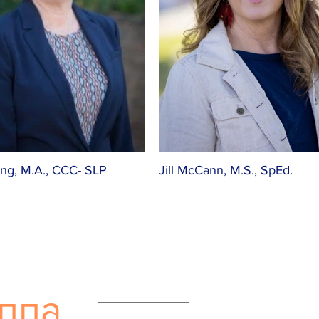
King, M.A., CCC- SLP
Jill McCann, M.S., SpEd.
уппа