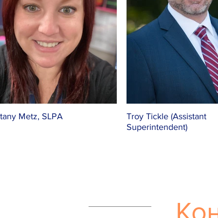
ttany Metz, SLPA
Troy Tickle (Assistant
Superintendent)
Кон