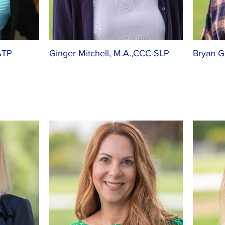
ATP
Ginger Mitchell, M.A.,CCC-SLP
Bryan G