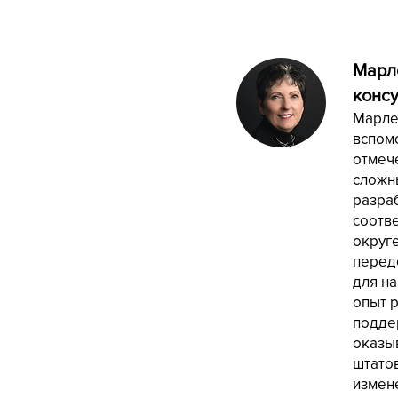
Марл
консу
Марле
вспом
отмече
сложн
разраб
соотв
округе
перед
для на
опыт 
подде
оказыв
штато
измен