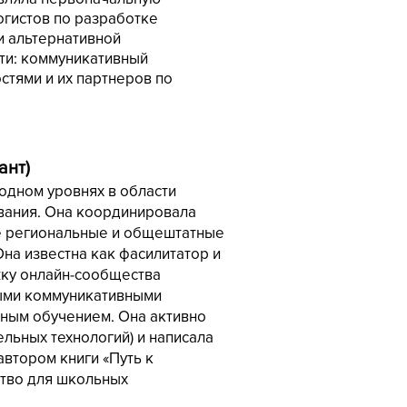
огистов по разработке
и альтернативной
ти: коммуникативный
тями и их партнеров по
ант)
одном уровнях в области
вания. Она координировала
же региональные и общештатные
на известна как фасилитатор и
жку онлайн-сообщества
ными коммуникативными
ьным обучением. Она активно
тельных
технологий) и написала
втором книги «Путь к
ство для школьных