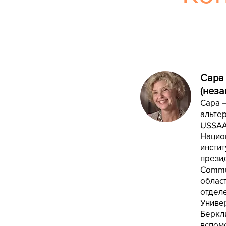
Сара
(неза
Сара 
альтер
USSAA
Нацио
инстит
презид
Commun
облас
отдел
Универ
Беркл
вспом