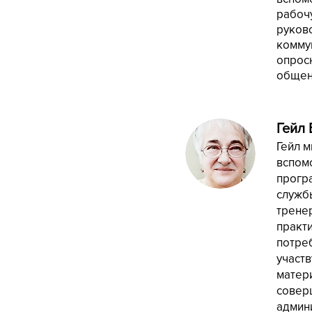
рабоч
руков
комму
опрос
общени
Гейл 
Гейл 
вспом
прогр
службы
трене
практ
потре
участв
матери
совер
админи