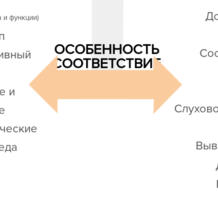
До
а и функции)
п
ОСОБЕННОСТЬ
Со
ивный
СООТВЕТСТВИЕ
е и
Слухово
е
ические
Выв
еда