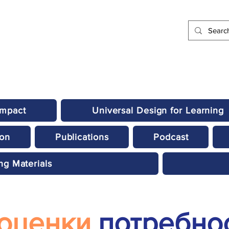
Impact
Universal Design for Learning
ion
Publications
Podcast
ng Materials
оценки
потребно