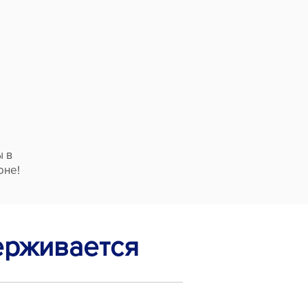
ы в
оне!
ерживается