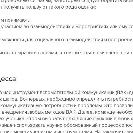
тревожные сигналы», на которые следует обратить вни
т получить пользу от такого рода оценки:
ом понимают.
с участием во взаимодействиях и мероприятиях или ему
озможности для социального взаимодействия и построени
может выразить словами, что может быть выявлено при 
цесса
 или инструмент вспомогательной коммуникации (ВАК) д
 шагов. Во-первых, необходимо определить потребности
 коммуникативные потребности и проблемы. Это позволи
о внедрения любых методов ВАК. Далее, команде необхо
ах ученика, чтобы выбрать подходящие функции в любы
оманде использовать научно обоснованный процесс сопос
ствие между учеником и инструментами. На заключитель