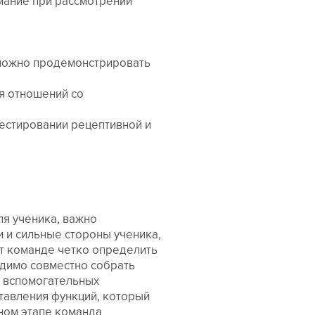
мание при рассмотрении
 сложно продемонстрировать
я отношений со
тестировании рецептивной и
ля ученика, важно
 и сильные стороны ученика,
т команде четко определить
димо совместно собрать
х вспомогательных
тавления функций, который
ном этапе команда