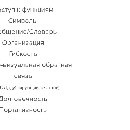
ступ к функциям
Символы
общение/Словарь
Организация
Гибкость
-визуальная обратная
связь
од
(дублирующий/печатный)
Долговечность
Портативность