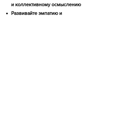
и коллективному осмыслению
Развивайте эмпатию и
восстановительные практики.
Участвуйте и исследуйте!
Представительс
тво
Варианты дизайна для
Накопление знаний
Свяжите имеющиеся знания с
новыми знаниями.
Выявляйте и анализируйте
закономерности, ключевые