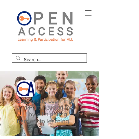
Supporting Learning
and Participation for
ALL
by eliminating
barriers to learning.