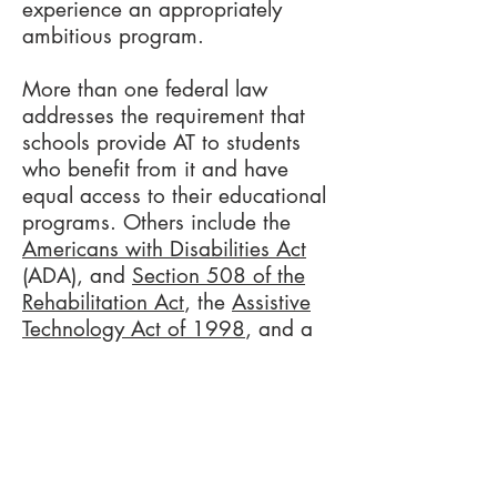
experience an appropriately
ambitious program.
More than one federal law
addresses the requirement that
schools provide AT to students
who benefit from it and have
equal access to their educational
programs. Others include the
Americans with Disabilities Act
(ADA), and
Section 508 of the
Rehabilitation Act
, the
Assistive
Technology Act of 1998
, and a
fairly recent Seneate Bill from
California called
SB 605
which
gives students greater access to
assistive technology.
The U.S. Department of