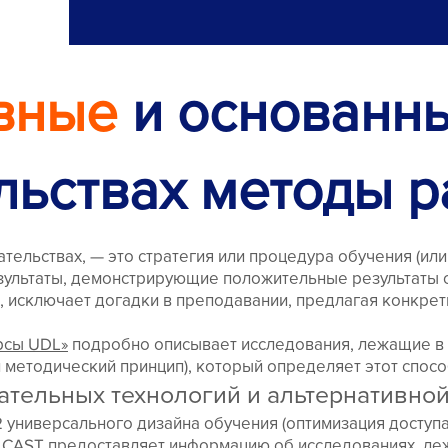
вные
и основанн
льствах методы 
ательствах, — это стратегия или процедура обучения (или
зультаты, демонстрирующие положительные результаты о
х, исключает догадки в преподавании, предлагая конкр
рсы UDL»
подробно описывает исследования, лежащие в 
 методический принцип), который определяет этот спос
гательных технологий и альтернативно
2 универсального дизайна обучения (оптимизация доступа
 CAST предоставляет информацию об исследованиях, лежа