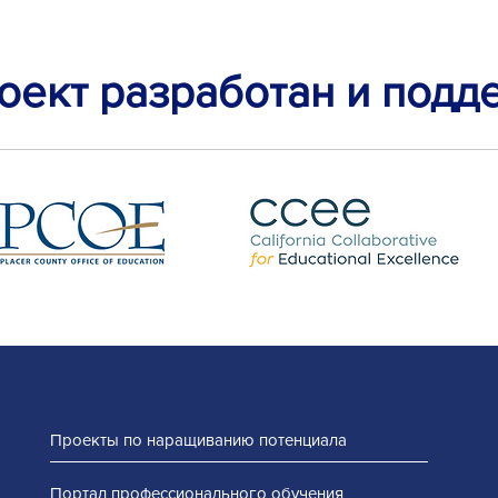
оект разработан и подд
Проекты по наращиванию потенциала
Портал профессионального обучения