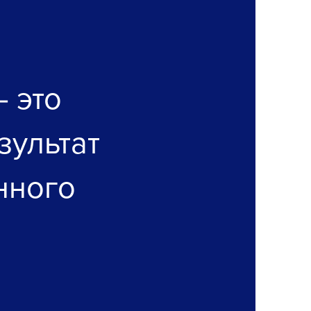
 это
зультат
нного