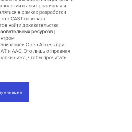
хнологии и альтернативная и
ляться в рамках разработки
, что CAST называет
тов найти доказательства
зовательных ресурсов
[
ентром.
ганизацией Open Access при
AT и AAC. Это лишь отправная
нопки ниже, чтобы прочитать
муникация