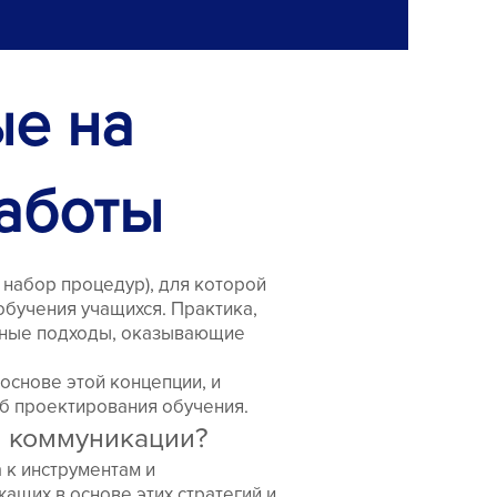
ые на
работы
 набор процедур), для которой
бучения учащихся. Практика,
етные подходы, оказывающие
основе этой концепции, и
об проектирования обучения.
й коммуникации?
 к инструментам и
щих в основе этих стратегий и