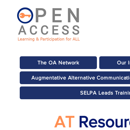
The OA Network
Our 
Augmentative Alternative Communicat
SELPA Leads Traini
AT
Resourc