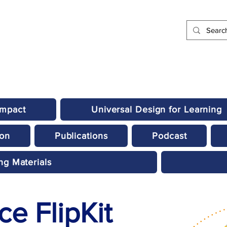
Impact
Universal Design for Learning
ion
Publications
Podcast
ng Materials
e FlipKit