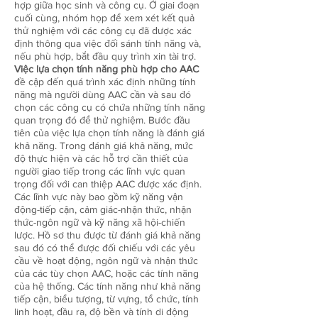
hợp giữa học sinh và công cụ. Ở giai đoạn
cuối cùng, nhóm họp để xem xét kết quả
thử nghiệm với các công cụ đã được xác
định thông qua việc đối sánh tính năng và,
nếu phù hợp, bắt đầu quy trình xin tài trợ.
Việc lựa chọn tính năng phù hợp cho AAC
đề cập đến quá trình xác định những tính
năng mà người dùng AAC cần và sau đó
chọn các công cụ có chứa những tính năng
quan trọng đó để thử nghiệm. Bước đầu
tiên của việc lựa chọn tính năng là đánh giá
khả năng. Trong đánh giá khả năng, mức
độ thực hiện và các hỗ trợ cần thiết của
người giao tiếp trong các lĩnh vực quan
trọng đối với can thiệp AAC được xác định.
Các lĩnh vực này bao gồm kỹ năng vận
động-tiếp cận, cảm giác-nhận thức, nhận
thức-ngôn ngữ và kỹ năng xã hội-chiến
lược. Hồ sơ thu được từ đánh giá khả năng
sau đó có thể được đối chiếu với các yêu
cầu về hoạt động, ngôn ngữ và nhận thức
của các tùy chọn AAC, hoặc các tính năng
của hệ thống. Các tính năng như khả năng
tiếp cận, biểu tượng, từ vựng, tổ chức, tính
linh hoạt, đầu ra, độ bền và tính di động