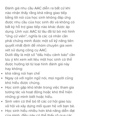
Đánh giá nhu cầu AAC diễn ra bất cứ khi
nào nhận thấy rằng khả năng giao tiếp
bằng lời nói của học sinh không đáp ứng
được nhu cầu của học sinh đó và không có
bất kỳ hỗ trợ giao tiếp nào khác được áp
dụng. Lĩnh vực AAC từ lâu đã từ bỏ mô hình
“ứng cử viên”, nghĩa là các cá nhân cần
phải chứng minh được một số kỹ năng tiên
quyết nhất định để nhóm chuyên gia xem
xét sử dụng công cụ AAC.
Dưới đây là một số "dấu hiệu cảnh báo" cần
lưu ý khi xem xét liệu một học sinh có thể
được hưởng lợi từ loại hình đánh giá này
hay không:
khả năng nói hạn chế
Ngay cả với ngôn ngữ nói, mọi người cũng
khó hiểu được chúng.
Học sinh gặp khó khăn trong việc tham gia
tương tác và hoạt động hoặc khó thể hiện
những gì mình biết hoặc hiểu.
Sinh viên có thể bỏ lỡ các cơ hội giao lưu
xã hội và xây dựng mối quan hệ với bạn bè.
Học sinh hiểu nhiều hơn khả năng diễn đạt
của mình, điều này có thể thấy rõ qua các