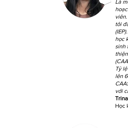
Là mộ
hoạch
viên.
tôi 
(IEP
học k
sinh 
thiện
(CAA
Tỷ lệ
lên 6
CAAS
với c
Trin
Học 