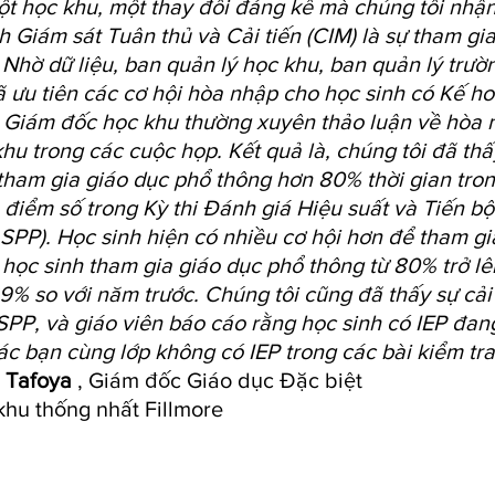
t học khu, một thay đổi đáng kể mà chúng tôi nhận 
 Giám sát Tuân thủ và Cải tiến (CIM) là sự tham gia
 Nhờ dữ liệu, ban quản lý học khu, ban quản lý trư
đã ưu tiên các cơ hội hòa nhập cho học sinh có Kế 
). Giám đốc học khu thường xuyên thảo luận về hòa 
hu trong các cuộc họp. Kết quả là, chúng tôi đã thấ
tham gia giáo dục phổ thông hơn 80% thời gian tron
 điểm số trong Kỳ thi Đánh giá Hiệu suất và Tiến bộ
SPP). Học sinh hiện có nhiều cơ hội hơn để tham gi
 học sinh tham gia giáo dục phổ thông từ 80% trở l
9% so với năm trước. Chúng tôi cũng đã thấy sự cải
PP, và giáo viên báo cáo rằng học sinh có IEP đan
ác bạn cùng lớp không có IEP trong các bài kiểm tra 
a Tafoya
, Giám đốc Giáo dục Đặc biệt
khu thống nhất Fillmore