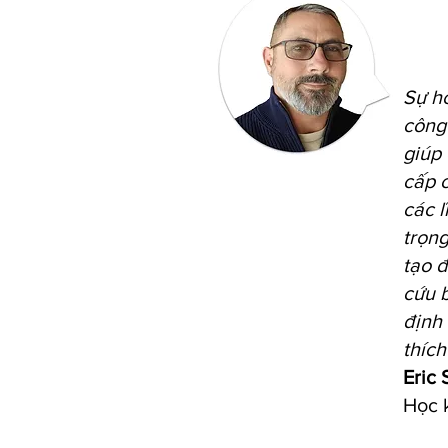
Sự hỗ
công 
giúp 
cấp 
các l
trọng
tạo 
cứu 
định 
thích
Eric 
Học 