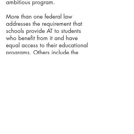
ambitious program.
More than one federal law
addresses the requirement that
schools provide AT to students
who benefit from it and have
equal access to their educational
programs. Others include the
Americans with Disabilities Act
(ADA), and
Section 508 of the
Rehabilitation Act
, the
Assistive
Technology Act of 1998
, and a
fairly recent Seneate Bill from
California called
SB 605
which
gives students greater access to
assistive technology.
The U.S. Department of
Education
has provided new