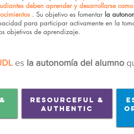
studiantes deben aprender y desarrollarse como
nocimientos
. Su objetivo es fomentar
la autono
apacidad para participar activamente en la tom
os objetivos de aprendizaje.
UDL
es
la autonomía del alumno
q
 &
Resourceful &
E
AUTHENTIC
O