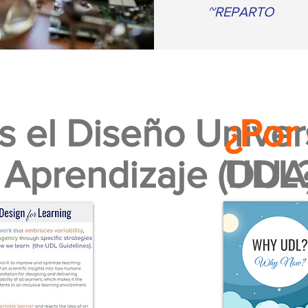
~REPARTO
s el Diseño Univer
¿Por
l Aprendizaje (DUA
UDL