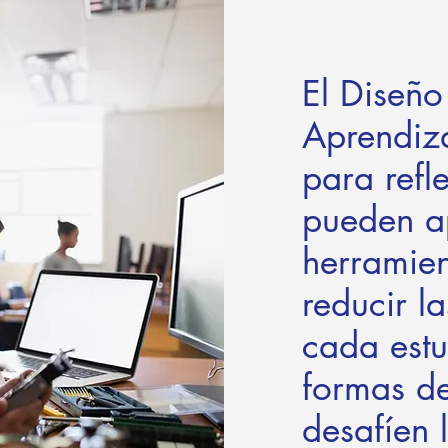
El Diseño
Aprendiz
para refl
pueden ap
herramien
reducir l
cada estu
formas d
desafíen l