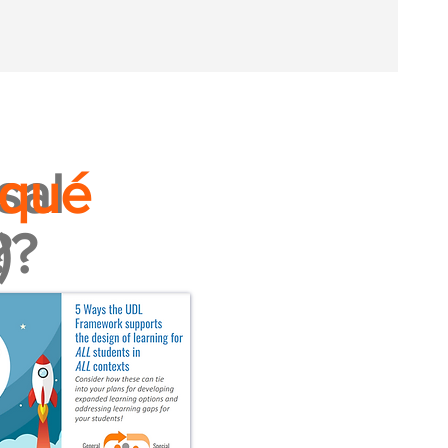
sal
 qué
)?
?