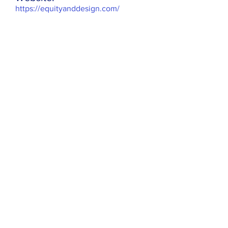
https://equityanddesign.com/
اطلاعات تماس:
رایان استرلاد
مارکوس جکسون
اولیویا ریورا
شهرستان امپریال، سلپا
از طریق پروژه
«بهبود نتایج برای
زبان‌آموزان انگلیسی دارای معلولیت»
،
تمرکز بر کمک به CDE در انتشار، توسعه
حرفه‌ای و کمک‌های فنی مرتبط با
راهنمای متخصصان CA برای آموزش
زبان‌آموزان انگلیسی دارای معلولیت
است.
وب‌سایت: