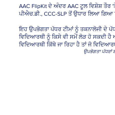
AAC FlipKit ਦੇ ਅੰਦਰ AAC ਟੂਲ ਵਿਸ਼ੇਸ਼ ਤੌਰ 
ਪੀਐਚ.ਡੀ., CCC-SLP ਤੋਂ ਉਧਾਰ ਲਿਆ ਗਿਆ ਇੱਕ
ਇਹ ਉਪਭੋਗਤਾ ਪੱਧਰ ਟੀਮਾਂ ਨੂੰ ਤਕਨਾਲੋਜੀ ਦ
ਵਿਦਿਆਰਥੀ ਨੂੰ ਕਿਸੇ ਵੀ ਸਮੇਂ ਲੋੜ ਹੋ ਸਕਦੀ ਹ
ਵਿਦਿਆਰਥੀ ਕਿੱਥੇ ਜਾ ਰਿਹਾ ਹੈ ਤਾਂ ਜੋ ਵਿਦਿ
ਉਪਭੋਗਤਾ ਪੱਧਰਾਂ 
EMERGENT
Chronologically
or
developmentally
young
children
who