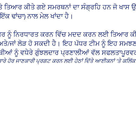
'ਤੇ ਤਿਆਰ ਕੀਤੇ ਗਏ ਸਮਰਥਨਾਂ ਦਾ ਸੰਗ੍ਰਹਿ ਹਨ ਜੋ ਖਾਸ ਉਪ
 ਢਾਂਚਾ) ਨਾਲ ਮੇਲ ਖਾਂਦਾ ਹੈ।
ੇ ਪੱਧਰ ਨੂੰ ਨਿਰਧਾਰਤ ਕਰਨ ਵਿੱਚ ਮਦਦ ਕਰਨ ਲਈ ਤਿਆਰ ਕ
ੈ ਅਤੇ/ਜਾਂ ਲੋੜ ਹੋ ਸਕਦੀ ਹੈ। ਇਹ ਪੱਧਰ ਟੀਮ ਨੂੰ ਇਹ ਸਮ
ਆਰਥੀਆਂ ਨੂੰ ਵਧੇਰੇ ਗੁੰਝਲਦਾਰ ਪ੍ਰਣਾਲੀਆਂ ਵੱਲ ਸਫਲਤਾਪ
ਬਾਰੇ ਹੋਰ ਜਾਣਕਾਰੀ ਪ੍ਰਗਟ ਕਰਨ ਲਈ ਹੇਠਾਂ ਦਿੱਤੇ ਆਈਕਨਾਂ 'ਤੇ ਕਲਿੱਕ
ENTRY
INTERMEDIATE
Users
Users
who
who
demonstrate
are
skills
accessing
indicating
pre-
readiness
stored