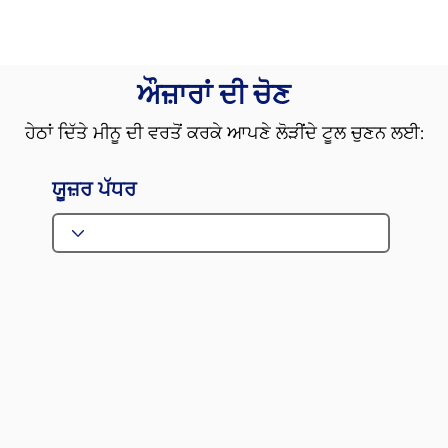
for
messages
aided
on
symbol
aided
systems:
systems
ਔਜ਼ਾਰਾਂ ਦੀ ਚੋਣ
(discriminating
of
between
communication
ਹੇਠਾਂ ਦਿੱਤੇ ਮੀਨੂ ਦੀ ਵਰਤੋਂ ਕਰਕੇ ਆਪਣੇ ਲੋੜੀਂਦੇ ਟੂਲ ਚੁਣਨ ਲਈ:
visual
to
symbols,
interact
ਯੂਜ਼ਰ ਪੱਧਰ
using
and
symbols
take
to
turns
make
in
requests
familiar
for
routines
things
and
they
activities
want,
using
They