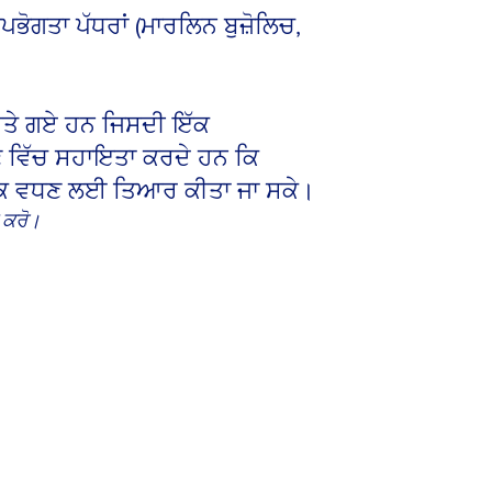
ਭੋਗਤਾ ਪੱਧਰਾਂ (ਮਾਰਲਿਨ ਬੁਜ਼ੋਲਿਚ,
ੀਤੇ ਗਏ ਹਨ ਜਿਸਦੀ ਇੱਕ
ਝਣ ਵਿੱਚ ਸਹਾਇਤਾ ਕਰਦੇ ਹਨ ਕਿ
ੂਰਵਕ ਵਧਣ ਲਈ ਤਿਆਰ ਕੀਤਾ ਜਾ ਸਕੇ।
 ਕਰੋ।
ADVANCED
Users
who
are
experienced
system
users