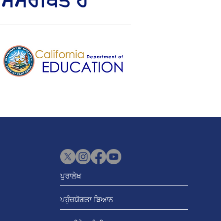
 ਸਮਰਥਿਤ ਹੈ
ਪੁਰਾਲੇਖ
ਪਹੁੰਚਯੋਗਤਾ ਬਿਆਨ