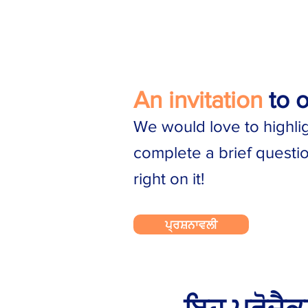
An invitation
to 
We would love to highli
complete a brief questio
right on it!
ਪ੍ਰਸ਼ਨਾਵਲੀ