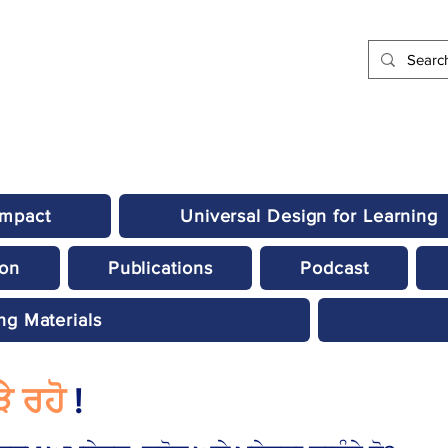
Impact
Universal Design for Learning
ion
Publications
Podcast
ng Materials
ੜੇ ਰਹੋ
!