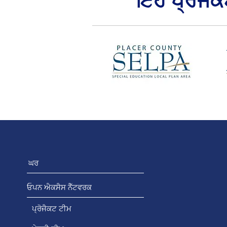
ਇਹ ਪ੍ਰੋਜੈ
ਘਰ
ਓਪਨ ਐਕਸੈਸ ਨੈੱਟਵਰਕ
ਪ੍ਰੋਜੈਕਟ ਟੀਮ