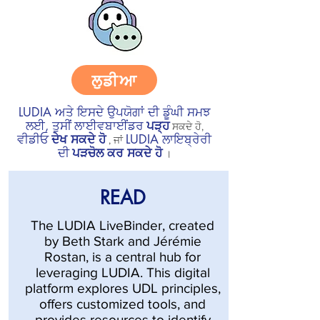
ਲੁਡੀਆ
LUDIA ਅਤੇ ਇਸਦੇ ਉਪਯੋਗਾਂ ਦੀ ਡੂੰਘੀ ਸਮਝ
ਲਈ, ਤੁਸੀਂ
ਲਾਈਵਬਾਈਂਡਰ
ਪੜ੍ਹ
ਸਕਦੇ ਹੋ,
ਵੀਡੀਓ
ਦੇਖ ਸਕਦੇ ਹੋ
LUDIA ਲਾਇਬ੍ਰੇਰੀ
, ਜਾਂ
ਦੀ
ਪੜਚੋਲ ਕਰ ਸਕਦੇ ਹੋ
।
READ
The LUDIA LiveBinder, created
by Beth Stark and Jérémie
Rostan, is a central hub for
leveraging LUDIA. This digital
platform explores UDL principles,
offers customized tools, and
provides resources to identify