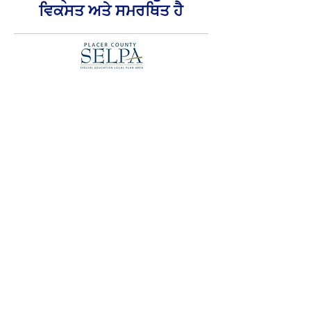
ਵਿਕਸਤ ਅਤੇ ਸਮਰਥਿਤ ਹੈ
ਘਰ
ਓਪਨ ਐਕਸੈਸ ਨੈੱਟਵਰਕ
ਪ੍ਰੋਜੈਕਟ ਟੀਮ