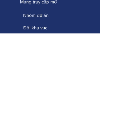
Mạng truy cập mở
Nhóm dự án
Đội khu vực
Nhóm cố vấn
Hãy giữ liên lạc
Các dự án nâng cao năng lực
Cổng thông tin học tập chuyên nghiệp
Thiết kế phổ quát cho việc học tập
Công nghệ dễ tiếp cận
Giao tiếp thay thế tăng cường