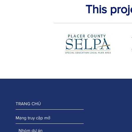
This pro
TRANG CHỦ
Mạng truy cập mở
Nhóm dự án