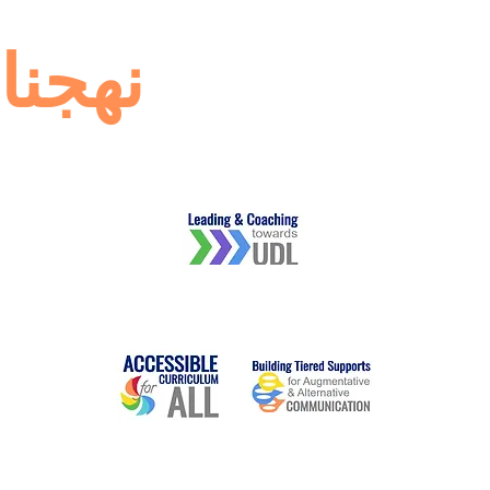
نهجنا