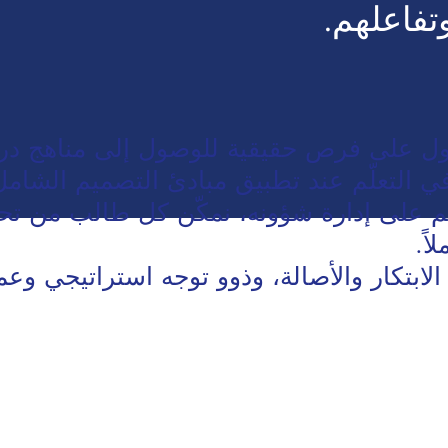
تفاعلهم.
ل على فرص حقيقية للوصول إلى مناهج دراس
 في التعلّم عند تطبيق مبادئ التصميم الشامل
ّم على إدارة شؤونه، نمكّن كل طالب من تح
اً.
الابتكار والأصالة، وذوو توجه استراتيجي وعم