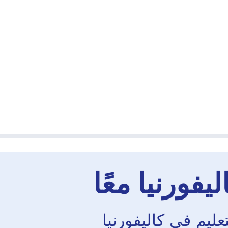
يفورنيا معًا
ليم في كاليفورنيا