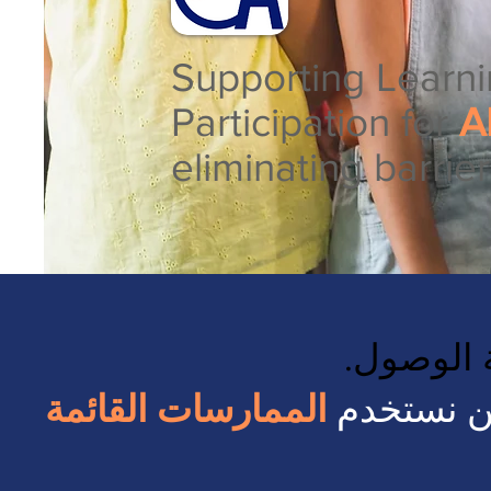
Supporting Learn
Participation for
A
eliminating barrier
ة الوصول.
حن نستخدم
الممارسات القائمة