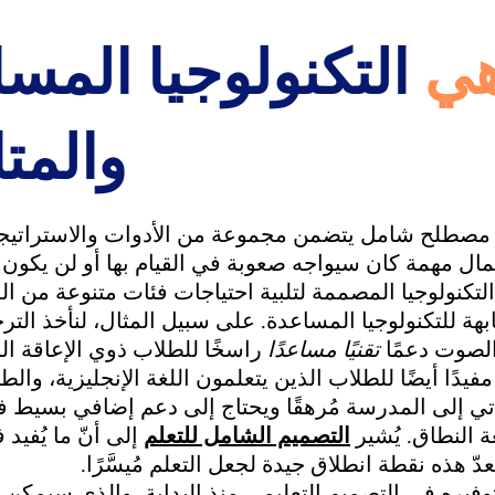
هي
التكنولوجيا المس
والمت
صطلح شامل يتضمن مجموعة من الأدوات والاستراتيجي
ل مهمة كان سيواجه صعوبة في القيام بها أو لن يكون قادر
لتكنولوجيا المصممة لتلبية احتياجات فئات متنوعة من ال
هة للتكنولوجيا المساعدة. على سبيل المثال، لنأخذ الت
الصوت دعمًا
تقنيًا مساعدًا
راسخًا للطلاب ذوي الإعاقة ال
يدًا أيضًا للطلاب الذين يتعلمون اللغة الإنجليزية، وال
ي إلى المدرسة مُرهقًا ويحتاج إلى دعم إضافي بسيط في ذ
ة النطاق. يُشير
التصميم الشامل للتعلم
إلى أنّ ما يُفيد ف
عدّ هذه نقطة انطلاق جيدة لجعل التعلم مُيسَّرًا.
وفيره في التصميم التعليمي منذ البداية، والذي سيمكن 