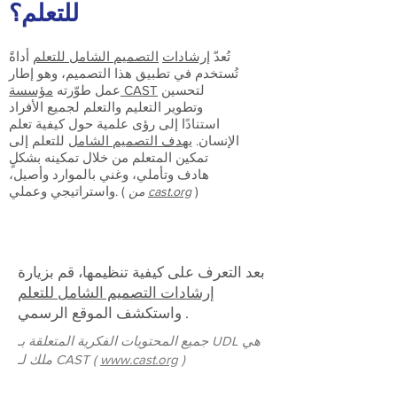
للتعلم؟
تُعدّ
إرشادات
التصميم الشامل للتعلم
أداةً
تُستخدم في تطبيق هذا التصميم، وهو إطار
لتحسين
مؤسسة CAST
عمل طوّرته
وتطوير التعليم والتعلم لجميع الأفراد
استنادًا إلى رؤى علمية حول كيفية تعلم
الإنسان.
يهدف التصميم الشامل
للتعلم إلى
تمكين المتعلم من خلال تمكينه بشكلٍ
هادف وتأملي، وغني بالموارد وأصيل،
)
واستراتيجي وعملي. (
cast.org
من
بعد التعرف على كيفية تنظيمها، قم بزيارة
إرشادات التصميم الشامل للتعلم
.
واستكشف
الموقع الرسمي
جميع المحتويات الفكرية المتعلقة بـ UDL هي
)
www.cast.org
ملك لـ CAST (