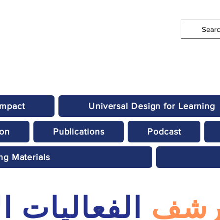
Impact
Universal Design for Learning
ion
Publications
Podcast
ng Materials
رشف
الفعاليات ا