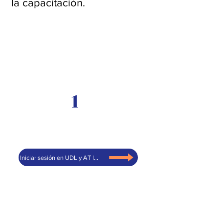
la capacitación.
1
Iniciar sesión en UDL y AT Immersion