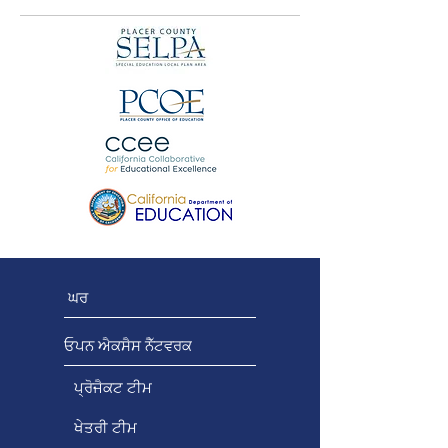
ਘਰ
ਓਪਨ ਐਕਸੈਸ ਨੈੱਟਵਰਕ
ਪ੍ਰੋਜੈਕਟ ਟੀਮ
ਖੇਤਰੀ ਟੀਮ