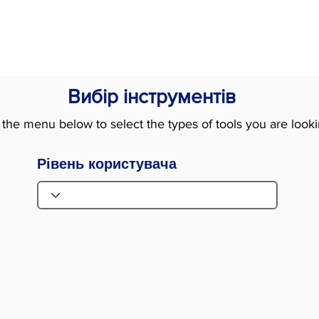
readiness
stored
for
messages
aided
on
symbol
aided
systems:
systems
Вибір інструментів
(discriminating
of
between
communication
the menu below to select the types of tools you are looki
visual
to
symbols,
interact
Рівень користувача
using
and
symbols
take
to
turns
make
in
requests
familiar
for
routines
things
and
they
activities
want,