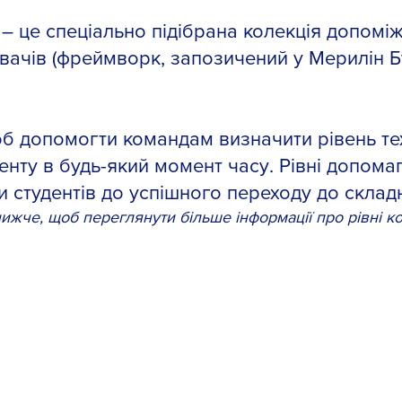
t – це спеціально підібрана колекція допомі
вачів (фреймворк, запозичений у Мерилін Бу
щоб допомогти командам визначити рівень те
енту в будь-який момент часу. Рівні допома
и студентів до успішного переходу до склад
нижче, щоб переглянути більше інформації про рівні ко
ENTRY
INTERMEDIATE
Users
Users
who
who
demonstrate
are
skills
accessing
indicating
pre-