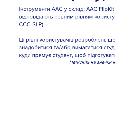
Інструменти AAC у складі AAC FlipKi
відповідають певним рівням користу
CCC-SLP).
Ці рівні користувачів розроблені, 
знадобитися та/або вимагатися студ
куди прямує студент, щоб підготуват
Натисніть на значки 
EMERGENT
Chronologically
or
developmentally
young
children