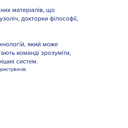
жних матеріалів, що
золіч, докторки філософії,
хнологій, який може
гають команді зрозуміти,
ніших систем.
ристувачів.
ADVANCED
Users
who
are
experienced
system