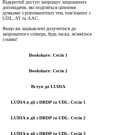
Відкритий доступ запрошує запрошених
доповідачів, які поділяться цінними
думками з різноманітних тем, пов'язаних з
UDL, AT та AAC.
Якщо ви зацікавлені долучитися до
запрошеного спікера, будь ласка, зв'яжіться
з нами!
Bookshare: Сесія 1
Bookshare: Сесія 2
Вступ до LUDIA
LUDIA в дії з DRDP та UDL:
Сесія 1
LUDIA в дії з DRDP та UDL:
Сесія 2
LUDIA в дії з DRDP та UDL:
Сесія 3