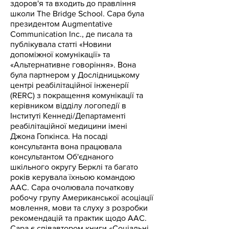
здоров'я та входить до правління
школи The Bridge School. Сара була
президентом Augmentative
Communication Inc., де писала та
публікувала статті «Новини
допоміжної комунікації» та
«Альтернативне говоріння». Вона
була партнером у Дослідницькому
центрі реабілітаційної інженерії
(RERC) з покращення комунікації та
керівником відділу логопедії в
Інституті Кеннеді/Департаменті
реабілітаційної медицини імені
Джона Гопкінса. На посаді
консультанта вона працювала
консультантом Об'єднаного
шкільного округу Берклі та багато
років керувала їхньою командою
AAC. Сара очолювала початкову
робочу групу Американської асоціації
мовлення, мови та слуху з розробки
рекомендацій та практик щодо AAC.
Сара є співавтором книги «Соціальні