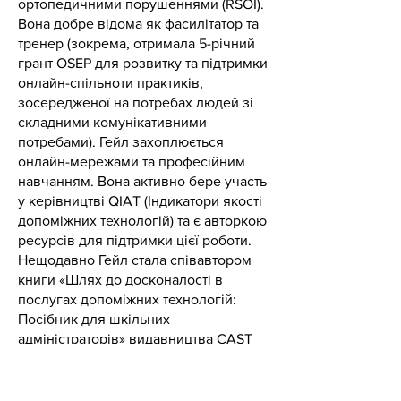
ортопедичними порушеннями (RSOI).
Вона добре відома як фасилітатор та
тренер (зокрема, отримала 5-річний
грант OSEP для розвитку та підтримки
онлайн-спільноти практиків,
зосередженої на потребах людей зі
складними комунікативними
потребами). Гейл захоплюється
онлайн-мережами та професійним
навчанням. Вона активно бере участь
у керівництві QIAT (Індикатори якості
допоміжних
технологій) та є авторкою
ресурсів для підтримки цієї роботи.
Нещодавно Гейл стала співавтором
книги «Шлях до досконалості в
послугах допоміжних технологій:
Посібник для шкільних
адміністраторів» видавництва CAST
Publishing.