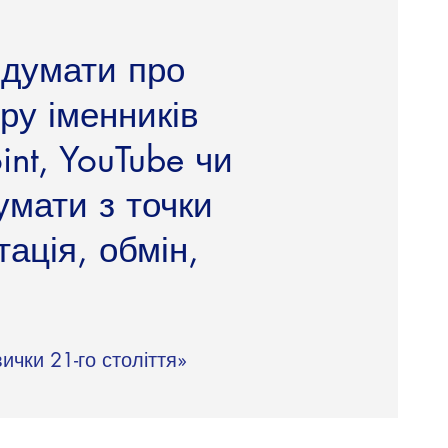
 думати про
ору іменників
int, YouTube чи
думати з точки
тація, обмін,
ички 21-го століття»