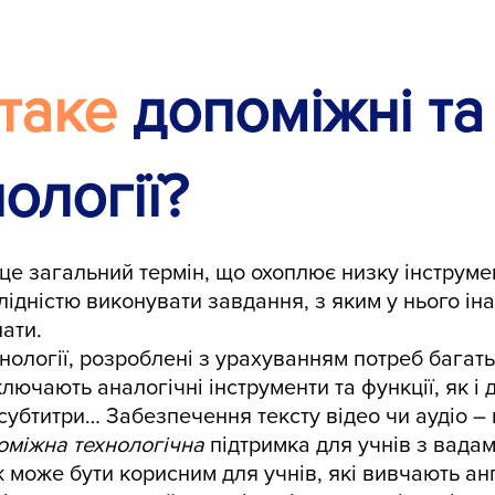
таке
допоміжні та
ології?
це загальний термін, що охоплює низку інструмент
ідністю виконувати завдання, з яким у нього ін
нати.
нології, розроблені з урахуванням потреб багать
лючають аналогічні інструменти та функції, як і 
убтитри… Забезпечення тексту відео чи аудіо –
оміжна технологічна
підтримка для учнів з вада
 може бути корисним для учнів, які вивчають англ