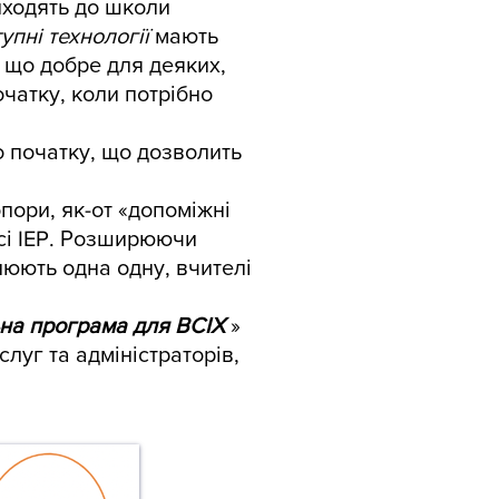
риходять до школи
упні технології
мають
, що добре для деяких,
очатку, коли потрібно
 початку, що дозволить
опори, як-от «допоміжні
есі IEP. Розширюючи
нюють одна одну, вчителі
на програма для ВСІХ
»
луг та адміністраторів,