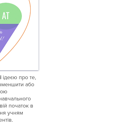
і
ідеєю про те,
зменшити або
гою
навчального
вій початок в
ння учням
нтів.