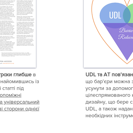
трохи глибше
в
UDL та AT пов'язан
знайомившись із
що бар'єри можна 
 статті під
усунути за допомо
опоміжні
цілеспрямованого 
та універсальний
дизайну, що бере с
і сторони однієї
UDL, а також нада
необхідних інструме