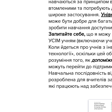
навчаються за принципом ві
втомленими та потребують д
широке застосування.
Унів
може бути добре для багатьо
зробити навчання доступни
Запитайте себе,
що я можу 
УСІМ учням (включаючи учні
Коли йдеться про учнів з ін
технології», оскільки цей 
розуміння того, як
допоміжн
можуть перейти до підтримк
Навчальна послідовність ві
розроблена для вчителів заг
які працюють над забезпече