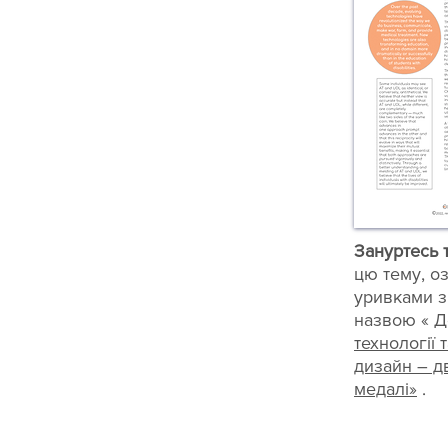
Зануртесь 
цю тему, о
уривками зі
назвою «
Д
технології 
дизайн – дв
медалі»
.