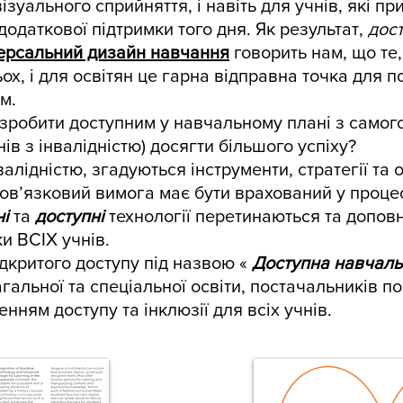
зуального сприйняття, і навіть для учнів, які п
одаткової підтримки того дня. Як результат,
дост
ерсальний дизайн навчання
говорить нам, що те
х, і для освітян це гарна відправна точка для п
м.
зробити доступним у навчальному плані з самого
в з інвалідністю) досягти більшого успіху?
валідністю, згадуються інструменти, стратегії та 
обов’язковий вимога має бути врахований у проц
і
та
доступні
технології перетинаються та допов
и ВСІХ учнів.
дкритого доступу під назвою «
Доступна навчаль
альної та спеціальної освіти, постачальників пос
нням доступу та інклюзії для всіх учнів.