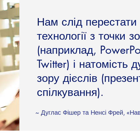
Нам слід перестати
технології з точки з
(наприклад, PowerPo
Twitter) і натомість 
зору дієслів (презен
спілкування).
~ Дуглас Фішер та Ненсі Фрей, «Нав