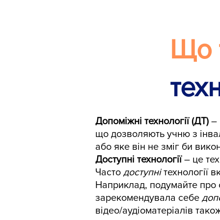
Що 
техн
Допоміжні технології (ДТ)
– 
що дозволяють учню з інвал
або яке він не зміг би вико
Доступні технології
– це тех
Часто
доступні
технології вк
Наприклад, подумайте про с
зарекомендувала себе
доп
відео/аудіоматеріалів також