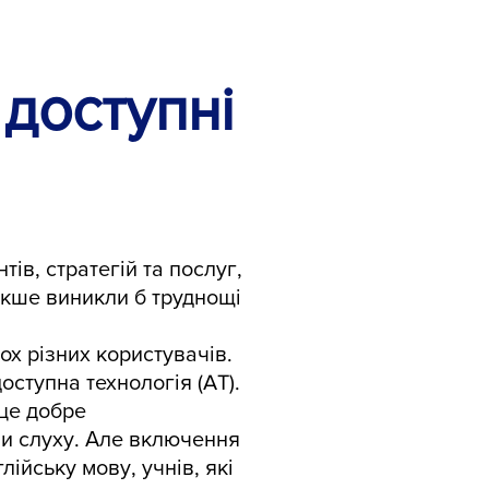
 доступні
ів, стратегій та послуг,
акше виникли б труднощі
ох різних користувачів.
доступна технологія (AT).
 це добре
ми слуху. Але включення
ійську мову, учнів, які