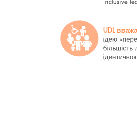
inclusive l
UDL вважа
ідею «пере
більшість 
ідентично