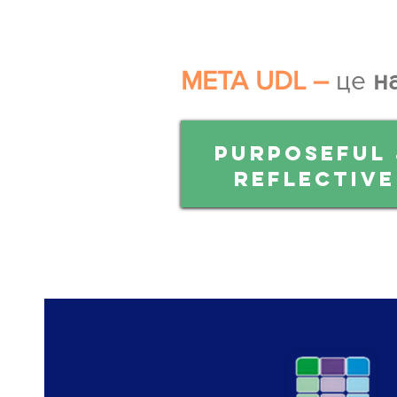
МЕТА UDL –
це
н
Purposeful
REFLECTIVE