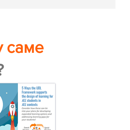
 саме
?