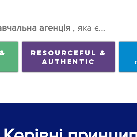
авчальна агенція
, яка є...
 &
Resourceful &
AUTHENTIC
Керівні принци