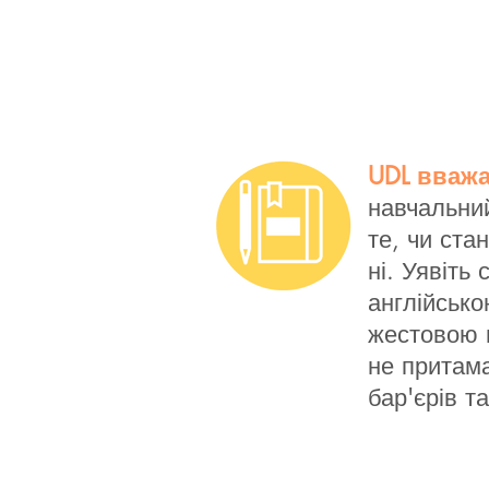
UDL вважа
навчальний
те, чи ста
ні. Уявіть
англійськ
жестовою м
не притам
бар'єрів т