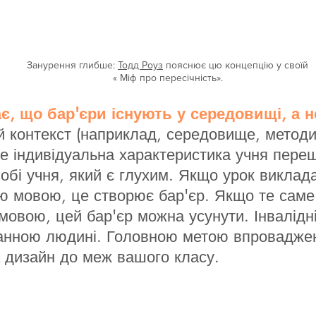
Занурення глибше:
Тодд Роуз
пояснює цю концепцію у своїй
«
Міф про пересічність».
є, що бар'єри існують у середовищі, а н
 контекст (наприклад, середовище, методи
не індивідуальна характеристика учня пере
 собі учня, який є глухим. Якщо урок викл
ою мовою, це створює бар'єр. Якщо те саме
овою, цей бар'єр можна усунути. Інвалідні
анною людині. Головною метою впроваджен
а дизайн до меж вашого класу.