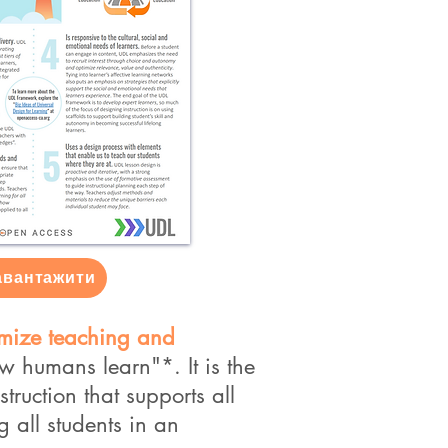
авантажити
mize teaching and
ow humans learn"*. It is the
ruction that supports all
g all students in an