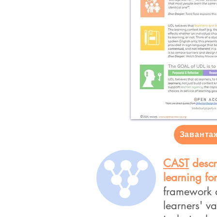
Заванта
CAST
descr
learning fo
framework a
learners' va