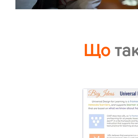
Що
та