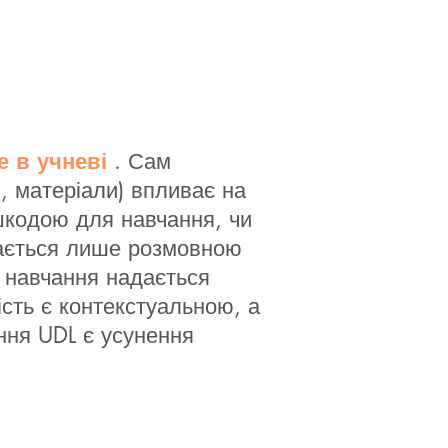
е в учневі
. Сам
, матеріали) впливає на
шкодою для навчання, чи
адається лише розмовною
 навчання надається
сть є контекстуальною, а
ня UDL є усунення