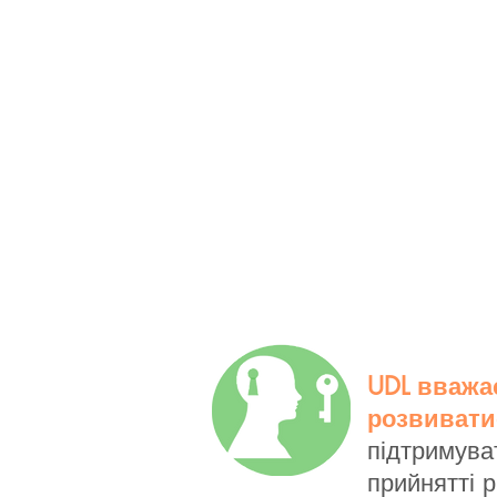
UDL вважає
розвиватис
підтримув
прийнятті 