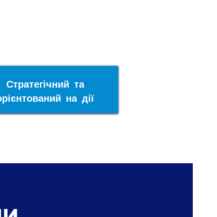
Стратегічний та
орієнтований на дії
пи