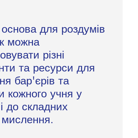
 основа для роздумів
як можна
овувати різні
нти та ресурси для
я бар'єрів та
и кожного учня у
і до складних
 мислення.