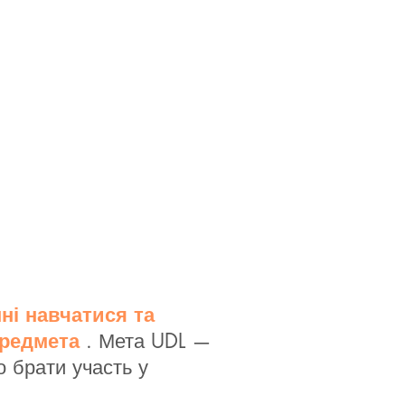
нні навчатися та
предмета
. Мета UDL —
о брати участь у