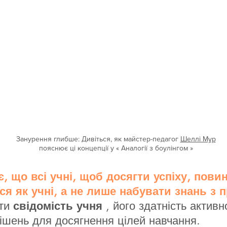
Занурення глибше:
Дивіться, як майстер-педагог
Шеллі Мур
пояснює ці концепції у «
Аналогії з боулінгом
»
, що всі учні, щоб досягти успіху, пови
я як учні, а не лише набувати знань з 
ати
свідомість учня
, його здатність активн
рішень для досягнення цілей навчання.