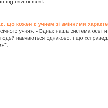
earning environment.
є, що кожен є учнем зі змінними характ
січного учня». «Однак наша система освіти
людей навчаються однаково, і що «справед
ю»*.