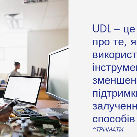
UDL – це
про те, 
використ
інструме
зменшенн
підтримк
залученн
способів
~ТРИМАТИ