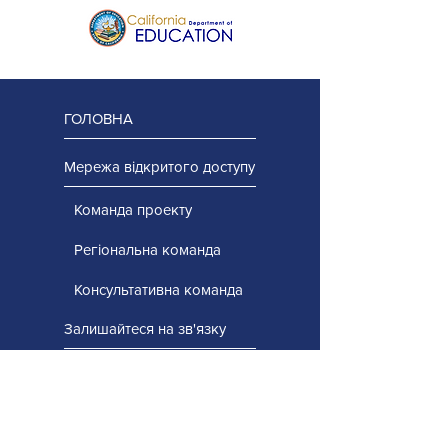
ГОЛОВНА
Мережа відкритого доступу
Команда проекту
Регіональна команда
Консультативна команда
Залишайтеся на зв'язку
Проекти з нарощування потенціалу