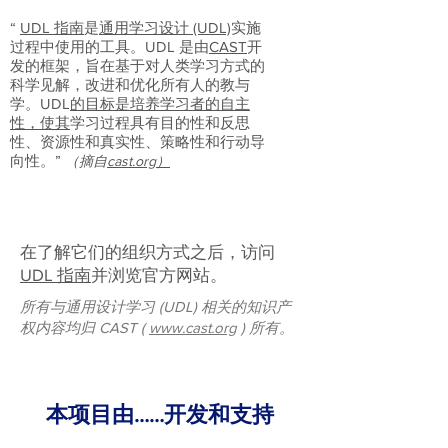
“
UDL 指南
是
通用学习设计 (UDL)
实施
过程中使用的工具。UDL 是由
CAST
开
发的框架，旨在基于对人类学习方式的
科学见解，改进和优化所有人的教与
学。UDL
的目标是培养学习者的自主
性，使其
学习过程具有目的性和反思
性、资源性和真实性、策略性和行动导
向性。”
（摘自
cast.org）
在了解它们的组织方式之后，访问
UDL 指南
并浏览
官方网站
。
所有与通用设计学习 (UDL) 相关的知识产
权内容均归 CAST (
www.cast.org
) 所有。
本项目由……开发和支持