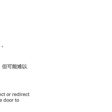
）。
，但可能难以
ect or redirect
he door to