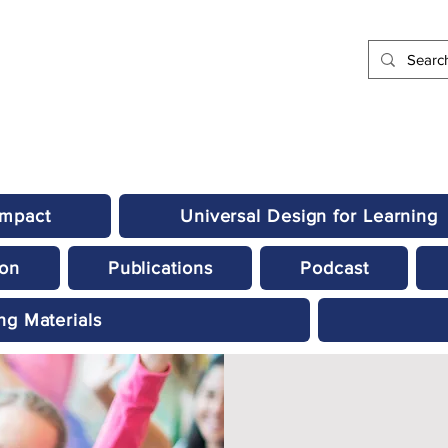
Impact
Universal Design for Learning
ion
Publications
Podcast
ng Materials