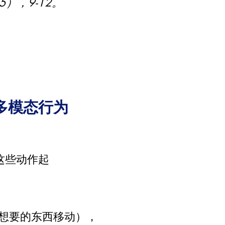
5），9-12。
多模态行为
这些动作起
想要的东西移动），