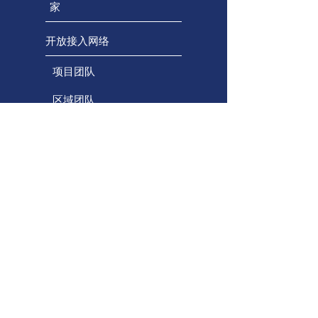
家
开放接入网络
项目团队
区域团队
顾问团队
保持联系
能力建设项目
专业学习门户
通用学习设计
无障碍技术