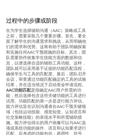
过程中的步骤或阶段
在为学生选择辅助沟通（AAC）策略或工具
之前，需要采取几个重要步骤。首先，要全
面了解学生的沟通需求和挑战，从而明确他
们的需求和优势。这将有助于团队明确探索
和实施任何AAC干预措施的目标。其次，团
队需要协作收集学生技能方面的数据和信
息，以便选择合适的辅助工具功能。这样，
团队就可以采用基于证据的功能匹配流程，
确保学生与工具的匹配度。最后，团队召开
会议，审查通过功能匹配确定的工具的试验
结果，并在适当情况下启动资金申请流程。
AAC功能匹配
是指确定AAC用户所需的功
能，然后选择包含这些关键功能的工具进行
试用。功能匹配的第一步是进行能力评估。
能力评估旨在识别沟通者在AAC干预关键领
域（包括运动技能、感觉知觉、认知语言和
社交策略技能）的表现水平和所需辅助措
施。能力评估得出的用户画像可以与AAC选
项或系统功能的操作、语言和认知要求进行
匹配。应考虑的功能包括：易用性、符号、