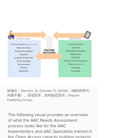
改编自：Glennen, SL Decoste, D. (2006).《辅助和替代
沟通手册》。圣地亚哥，加利福尼亚州：Singular
Publishing Group。
The following visual provides an overview
of what the AAC Needs Assessment
process looks like for the AAC
Implementers and AAC Specialists trained in
the Open Access capacity building projects.