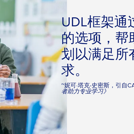
UDL框架
的选项，帮
划以满足所
求。
~妮可·塔克-史密斯，引自C
者助力专业学习》