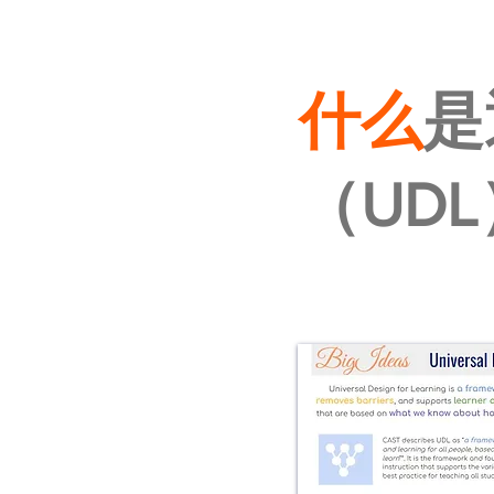
什么
是
（UD