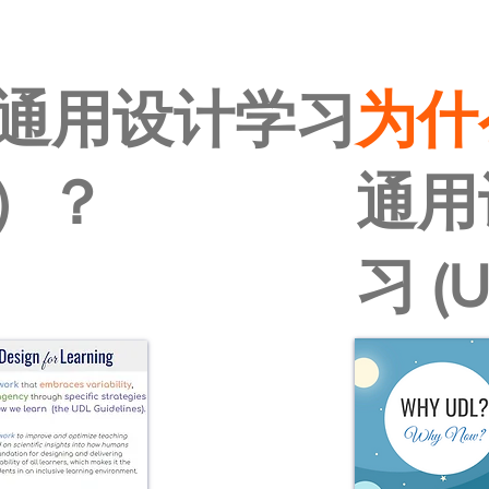
通用设计学习
为什
L）？
通用
习 (