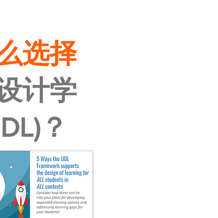
么选择
设计学
UDL)？