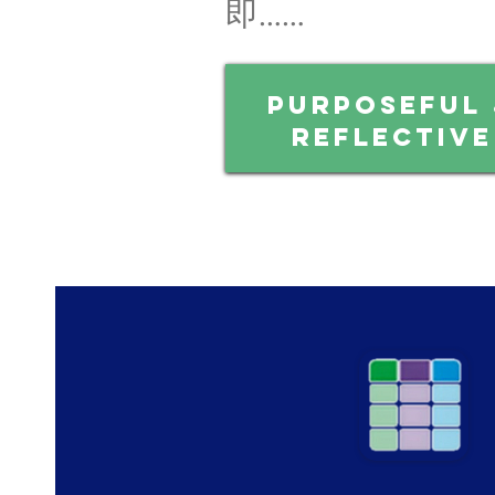
即……
Purposeful
REFLECTIVE