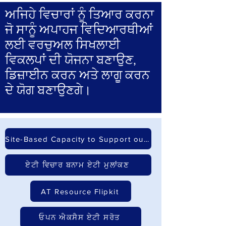
ਅਜਿਹੇ ਵਿਚਾਰਾਂ ਨੂੰ ਤਿਆਰ ਕਰਨਾ
ਜੋ ਸਾਨੂੰ ਅਪਾਹਜ ਵਿਦਿਆਰਥੀਆਂ
ਲਈ ਵਰਚੁਅਲ ਸਿਖਲਾਈ
ਵਿਕਲਪਾਂ ਦੀ ਯੋਜਨਾ ਬਣਾਉਣ,
ਡਿਜ਼ਾਈਨ ਕਰਨ ਅਤੇ ਲਾਗੂ ਕਰਨ
ਦੇ ਯੋਗ ਬਣਾਉਣਗੇ।
Site-Based Capacity to Support our High Incidence Students
ਏਟੀ ਵਿਚਾਰ ਬਨਾਮ ਏਟੀ ਮੁਲਾਂਕਣ
AT Resource Flipkit
ਓਪਨ ਐਕਸੈਸ ਏਟੀ ਸਰੋਤ