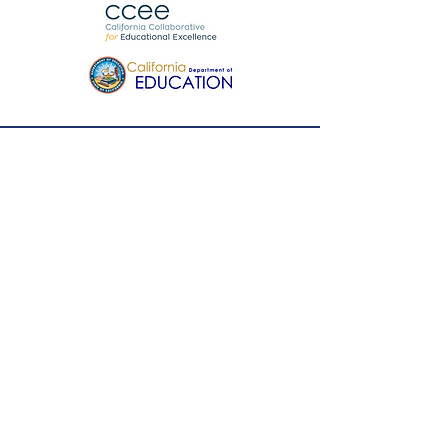
ਘਰ
ਓਪਨ ਐਕਸੈਸ ਨੈੱਟਵਰਕ
ਪ੍ਰੋਜੈਕਟ ਟੀਮ
ਖੇਤਰੀ ਟੀਮ
ਸਲਾਹਕਾਰ ਟੀਮ
ਜੁੜੇ ਰਹੋ