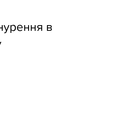
нурення в
у