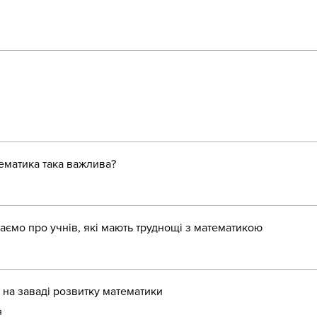
ематика така важлива?
аємо про учнів, які мають труднощі з математикою
 на заваді розвитку математики
я