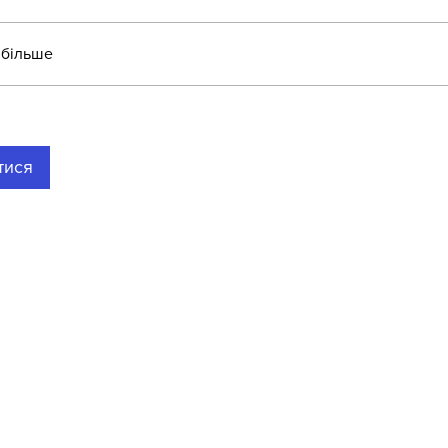
 більше
тися