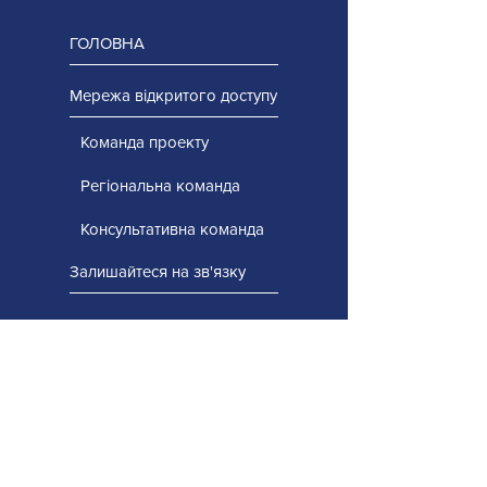
ГОЛОВНА
Мережа відкритого доступу
Команда проекту
Регіональна команда
Консультативна команда
Залишайтеся на зв'язку
Проекти з нарощування потенціалу
Портал професійного навчання
Універсальний дизайн для навчання