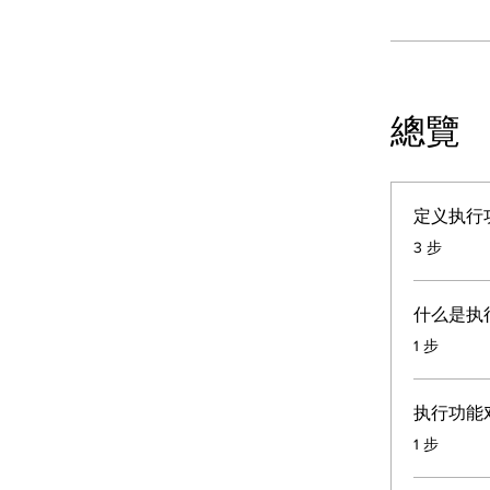
總覽
定义执行
.
3 步
什么是执
.
1 步
执行功能
.
1 步