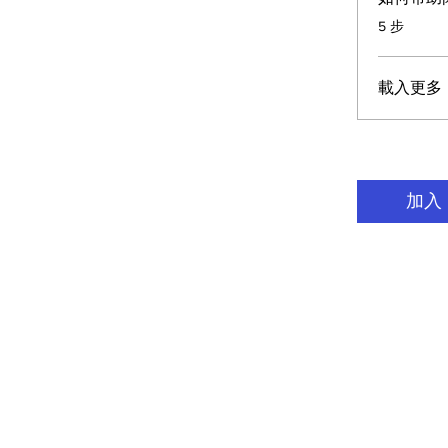
.
5 步
載入更多
加入