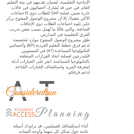
الإنتاجية التعليمية، لضمان تقدمهم في بيئة التعليم
العام. في حين قد يُشارك أخصائيون في حالات
نادرة ضمن عملية SAP للطلاب ذوي الاحتياجات
الأكثر تعقيدًا، إلا أن مشروع الوصول المفتوح يركز
على تلبية احتياجات الطلاب ذوي الإعاقات
الشائعة، والتي غالبًا ما تُهمل بسبب نقص تدريب
الفرق التعليمية في المدارس.
طوّر مشروع الوصول المفتوح موارد مُخصصة
لدعم فرق خطط التعليم الفردية (IEP) وأخصائيي
التكنولوجيا المساعدة (AT) في المستويين
المُتدرجين لعملية اتخاذ القرارات المتعلقة
بالتكنولوجيا المساعدة. انقر على الخيارات أدناه
لمعرفة المزيد واستكشاف الخيارات المُتاحة
لدعم فرقكم.
أثناء استكشافك للعمليتين، قد تراودك أسئلة
عامة حول شكل كل منهما وأوجه التشابه