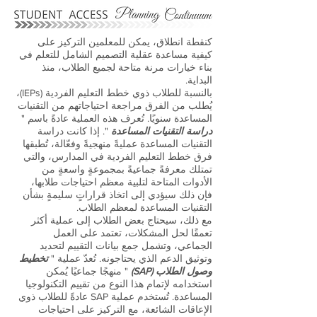
كنقطة انطلاق، يمكن للمعلمين التركيز على
كيفية مساعدة عقلية التصميم الشامل للتعلم في
بناء خيارات مرنة متاحة لجميع الطلاب، منذ
البداية.
بالنسبة للطلاب ذوي خطط التعليم الفردية (IEPs)،
يُطلب من الفرق مراجعة احتياجاتهم من التقنيات
المساعدة سنويًا. تُعرف هذه العملية عادةً باسم "
دراسة التقنيات المساعدة
". إذا كانت دراسة
التقنيات المساعدة عمليةً منهجيةً وفعّالة، تُطبقها
فرق خطط التعليم الفردية في المدارس، والتي
تمتلك معرفةً جماعيةً بمجموعةٍ واسعةٍ من
الأدوات المتاحة لتلبية معظم احتياجات طلابها،
فإن ذلك سيؤدي إلى اتخاذ قراراتٍ سليمةٍ بشأن
التقنيات المساعدة لمعظم الطلاب.
مع ذلك، سيحتاج بعض الطلاب إلى عملية أكثر
تعمقًا لحل المشكلات، تعتمد على العمل
الجماعي، وتشمل جمع بيانات التقييم لتحديد
وتوثيق الدعم الذي يحتاجونه. تُعدّ عملية "
تخطيط
وصول الطلاب (SAP)
" منهجًا جماعيًا يُمكن
استخدامه لإتمام هذا النوع من تقييم التكنولوجيا
المساعدة. تُستخدم عملية SAP عادةً للطلاب ذوي
الإعاقات الشائعة، مع التركيز على احتياجات