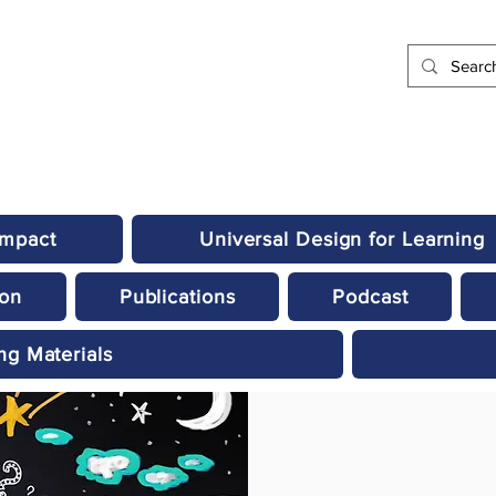
Impact
Universal Design for Learning
ion
Publications
Podcast
ng Materials