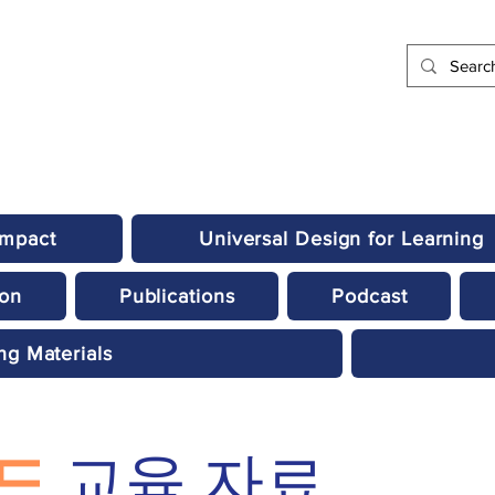
Impact
Universal Design for Learning
ion
Publications
Podcast
ng Materials
리드
교육 자료